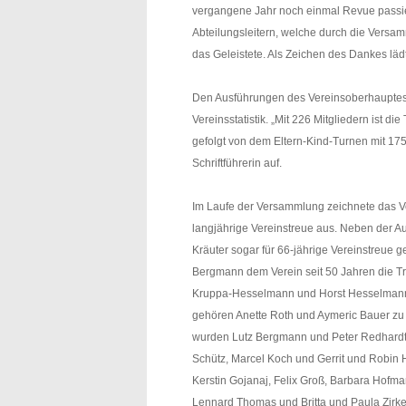
vergangene Jahr noch einmal Revue passie
Abteilungsleitern, welche durch die Versam
das Geleistete. Als Zeichen des Dankes lädt
Den Ausführungen des Vereinsoberhauptes fo
Vereinsstatistik. „Mit 226 Mitgliedern ist di
gefolgt von dem Eltern-Kind-Turnen mit 175
Schriftführerin auf.
Im Laufe der Versammlung zeichnete das Ve
langjährige Vereinstreue aus. Neben der 
Kräuter sogar für 66-jährige Vereinstreue 
Bergmann dem Verein seit 50 Jahren die Tr
Kruppa-Hesselmann und Horst Hesselmann 
gehören Anette Roth und Aymeric Bauer zu
wurden Lutz Bergmann und Peter Redhardt (
Schütz, Marcel Koch und Gerrit und Robin
Kerstin Gojanaj, Felix Groß, Barbara Hofm
Lennard Thomas und Britta und Paula Zirk