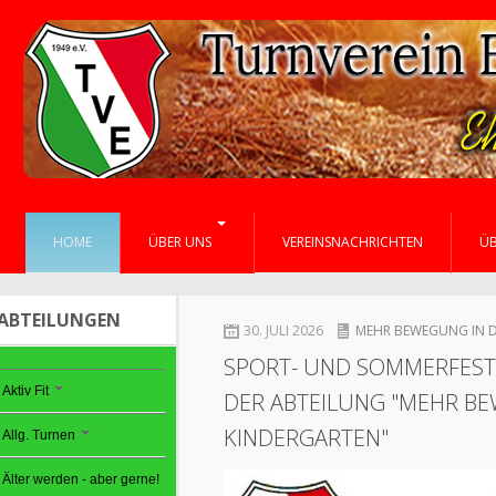
HOME
ÜBER UNS
VEREINSNACHRICHTEN
Ü
ABTEILUNGEN
30. JULI 2026
MEHR BEWEGUNG IN 
SPORT- UND SOMMERFEST 
Aktiv Fit
DER ABTEILUNG "MEHR B
KINDERGARTEN"
Allg. Turnen
Älter werden - aber gerne!