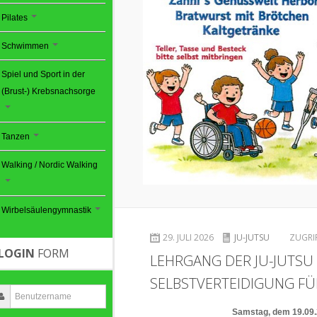
Pilates
Schwimmen
Spiel und Sport in der
(Brust-) Krebsnachsorge
Tanzen
Walking / Nordic Walking
Wirbelsäulengymnastik
29. JULI 2026
JU-JUTSU
ZUGRI
LOGIN
FORM
LEHRGANG DER JU-JUTSU
SELBSTVERTEIDIGUNG F
Samstag, dem 19.09.