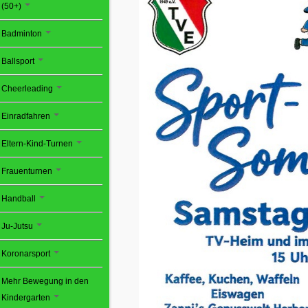
(50+)
Badminton
Ballsport
Cheerleading
Einradfahren
Eltern-Kind-Turnen
Frauenturnen
Handball
Ju-Jutsu
Koronarsport
Mehr Bewegung in den
Kindergarten