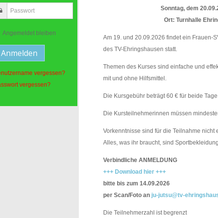
Sonntag, dem 20.09.
Ort: Turnhalle Ehr
Angemeldet bleiben
Am 19. und 20.09.2026 findet ein Frauen-S
des TV-Ehringshausen statt.
Themen des Kurses sind einfache und effek
nutzername vergessen?
mit und ohne Hilfsmittel.
sswort vergessen?
Die Kursgebühr beträgt 60 € für beide Tage
Die Kursteilnehmerinnen müssen mindestens
Vorkenntnisse sind für die Teilnahme nicht e
Alles, was ihr braucht, sind Sportbekleidu
Verbindliche ANMELDUNG
+++ Download hier +++
bitte bis zum 14.09.2026
per Scan/Foto an
ju-jutsu@tv-ehringshau
Die Teilnehmerzahl ist begrenzt