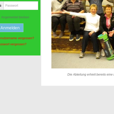
Angemeldet bleiben
nutzername vergessen?
sswort vergessen?
Die Abteilung erhielt bereits ein