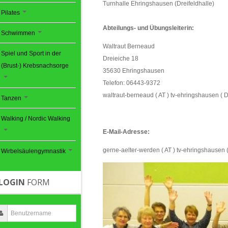
Turnhalle Ehringshausen (Dreifeldhalle)
Pilates
Abteilungs- und Übungsleiterin:
Schwimmen
Waltraut Berneaud
Spiel und Sport in der
Dreieiche 18
(Brust-) Krebsnachsorge
35630 Ehringshausen
Telefon: 06443-9372
waltraut-berneaud ( AT ) tv-ehringshausen ( 
Tanzen
Walking / Nordic Walking
E-Mail-Adresse:
gerne-aelter-werden ( AT ) tv-ehringshausen 
Wirbelsäulengymnastik
LOGIN
FORM