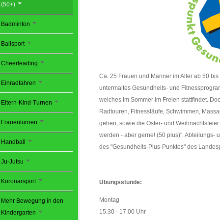
(50+)
Badminton
Ballsport
Cheerleading
Ca. 25 Frauen und Männer im Alter ab 50 bi
Einradfahren
untermaltes Gesundheits- und Fitnessprogram
welches im Sommer im Freien stattfindet. Do
Eltern-Kind-Turnen
Radtouren, Fitnessläufe, Schwimmen, Massa
Frauenturnen
gehen, sowie die Oster- und Weihnachtsfeier 
werden - aber gerne! (50 plus)". Abteilungs- 
Handball
des "Gesundheits-Plus-Punktes" des Landes
Ju-Jutsu
Koronarsport
Übungsstunde:
Montag
Mehr Bewegung in den
15.30 - 17.00 Uhr
Kindergarten