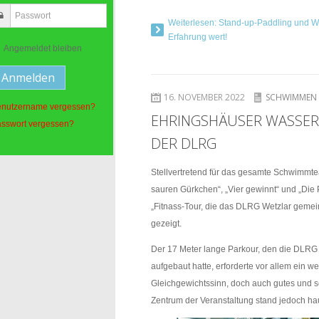
Weiterlesen: Stand-up-Paddling und Wi
Erfahrung wert!
Angemeldet bleiben
16. NOVEMBER 2022
SCHWIMMEN
nutzername vergessen?
EHRINGSHÄUSER WASSERR
sswort vergessen?
DER DLRG
Stellvertretend für das gesamte Schwimmt
sauren Gürkchen“, „Vier gewinnt“ und „Die 
„Fitnass-Tour, die das DLRG Wetzlar gemei
gezeigt.
Der 17 Meter lange Parkour, den die DLRG
aufgebaut hatte, erforderte vor allem ein w
Gleichgewichtssinn, doch auch gutes und 
Zentrum der Veranstaltung stand jedoch ha