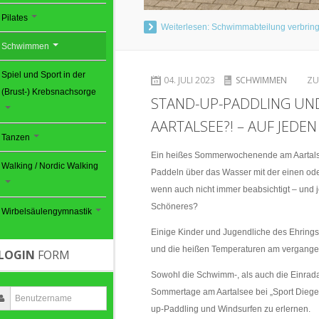
Pilates
Weiterlesen: Schwimmabteilung verbring
Schwimmen
Spiel und Sport in der
04. JULI 2023
SCHWIMMEN
ZU
(Brust-) Krebsnachsorge
STAND-UP-PADDLING UN
AARTALSEE?! – AUF JEDE
Tanzen
Ein heißes Sommerwochenende am Aartals
Walking / Nordic Walking
Paddeln über das Wasser mit der einen od
wenn auch nicht immer beabsichtigt – und
Schöneres?
Wirbelsäulengymnastik
Einige Kinder und Jugendliche des Ehring
und die heißen Temperaturen am vergang
LOGIN
FORM
Sowohl die Schwimm-, als auch die Einrad
Sommertage am Aartalsee bei „Sport Diegel
up-Paddling und Windsurfen zu erlernen.