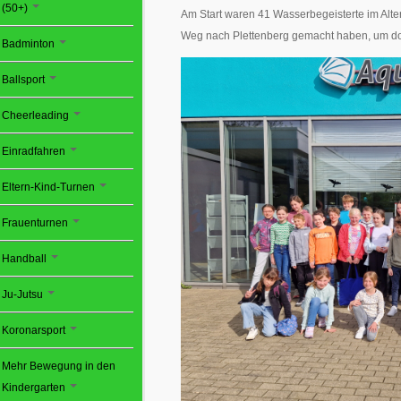
(50+)
Am Start waren 41 Wasserbegeisterte im Alter
Weg nach Plettenberg gemacht haben, um dort
Badminton
Ballsport
Cheerleading
Einradfahren
Eltern-Kind-Turnen
Frauenturnen
Handball
Ju-Jutsu
Koronarsport
Mehr Bewegung in den
Kindergarten