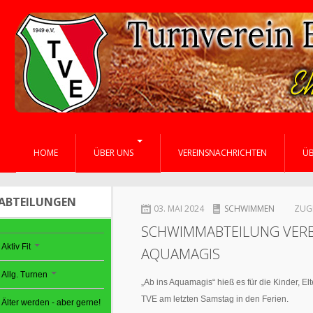
HOME
ÜBER UNS
VEREINSNACHRICHTEN
Ü
ABTEILUNGEN
03. MAI 2024
SCHWIMMEN
ZUGR
SCHWIMMABTEILUNG VERBR
Aktiv Fit
AQUAMAGIS
Allg. Turnen
„Ab ins Aquamagis“ hieß es für die Kinder, 
TVE am letzten Samstag in den Ferien.
Älter werden - aber gerne!