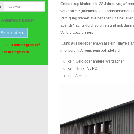
Geburtstagskindern bis 22 Jahren vor, währe
verlässliche (nüchterne) Aufsichtspersonen ü
Verfügung stehen. Wir behalten uns bei alle
Angemeldet bleiben
abends/nachts durchzuführen und ggf. dann 
Vorfeld abzulehnen.
…und aus gegebenem Anlass ein Hinweis an
nutzername vergessen?
in unserem Vereinsheim befindet sich
sswort vergessen?
kein Geld oder andere Wertsachen
kein HiFi / TV / PC
kein Alkohol