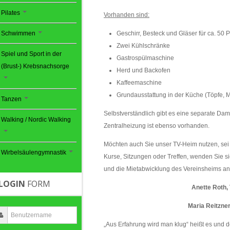
Pilates
Vorhanden sind:
Geschirr, Besteck und Gläser für ca. 50
Schwimmen
Zwei Kühlschränke
Spiel und Sport in der
Gastrospülmaschine
(Brust-) Krebsnachsorge
Herd und Backofen
Kaffeemaschine
Grundausstattung in der Küche (Töpfe,
Tanzen
Selbstverständlich gibt es eine separate Dam
Walking / Nordic Walking
Zentralheizung ist ebenso vorhanden.
Möchten auch Sie unser TV-Heim nutzen, sei 
Wirbelsäulengymnastik
Kurse, Sitzungen oder Treffen, wenden Sie si
und die Mietabwicklung des Vereinsheims an
LOGIN
FORM
Anette Roth,
Maria Reitzner
„Aus Erfahrung wird man klug“ heißt es und d