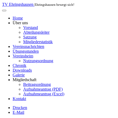
TV Ehringshausen
Ehringshausen bewegt sich!
Home
Über uns
Vorstand
Abteilungsleiter
Satzung
Mitgliederstatistik
Vereinsnachrichten
Übungsstunden
Vereinsheim
Nutzungsordnung
Chronik
Downloads
Galerie
Mitgliedschaft
Beitragsordnung
Aufnahmeantrag (PDF)
Aufnahmeantrag (Excel)
Kontakt
Drucken
E-Mail