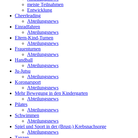
meiste Teilnahmen
Entwicklung
Cheerleading
Abteilungsnews
Einradfahren
Abteilungsnews
Eltern-Kind-Turnen
Abteilungsnews
Frauenturnen
Abteilungsnews
Handball
Abteilungsnews
Ju-Jutsu
Abteilungsnews
Koronarsport
Abteilungsnews
Mehr Bewegung in den Kindergarten
Abteilungsnews
Pilates
Abteilungsnews
Schwimmen
Abteilungsnews
Spiel und Sport in der (Brust-) Krebsnachsorge
Abteilungsnews
Tanzen