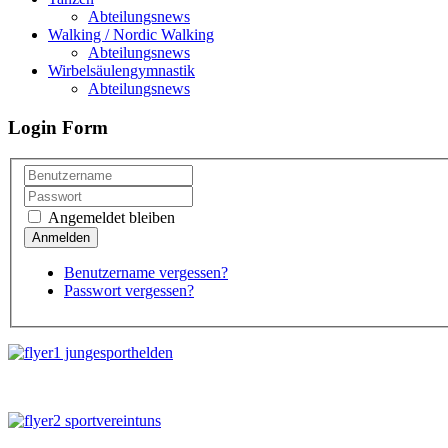
Abteilungsnews
Walking / Nordic Walking
Abteilungsnews
Wirbelsäulengymnastik
Abteilungsnews
Login
Form
Angemeldet bleiben
Benutzername vergessen?
Passwort vergessen?