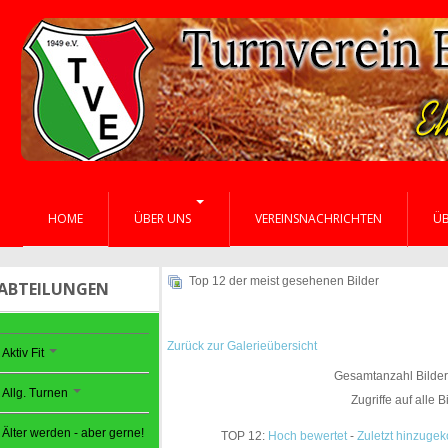
HOME
ÜBER UNS
VEREINSNACHRICHTEN
Ü
Top 12 der meist gesehenen Bilder
ABTEILUNGEN
Zurück zur Galerieübersicht
Aktiv Fit
Gesamtanzahl Bilder 
Allg. Turnen
Zugriffe auf alle 
Älter werden - aber gerne!
TOP 12:
Hoch bewertet
-
Zuletzt hinzug