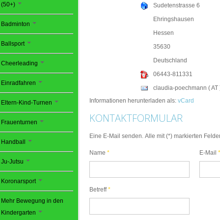
(50+)
Sudetenstrasse 6
Ehringshausen
Badminton
Hessen
Ballsport
35630
Deutschland
Cheerleading
06443-811331
Einradfahren
claudia-poechmann ( AT 
Informationen herunterladen als:
vCard
Eltern-Kind-Turnen
KONTAKTFORMULAR
Frauenturnen
Eine E-Mail senden. Alle mit (*) markierten Felde
Handball
Name
*
E-Mail
Ju-Jutsu
Koronarsport
Betreff
*
Mehr Bewegung in den
Kindergarten