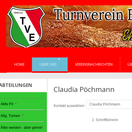
HOME
ÜBER UNS
VEREINSNACHRICHTEN
Ü
ABTEILUNGEN
Claudia Pöchmann
Aktiv Fit
Kontakt auswählen:
Allg. Turnen
2. Schriftführerin
Älter werden - aber gerne!