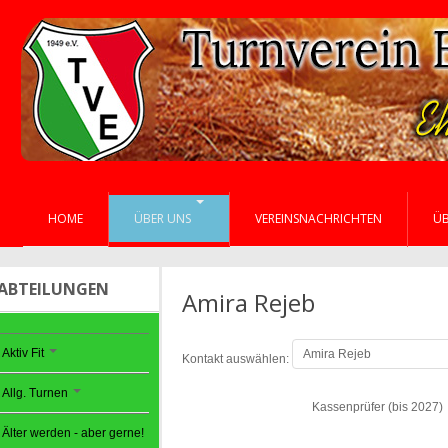
HOME
ÜBER UNS
VEREINSNACHRICHTEN
Ü
ABTEILUNGEN
Amira Rejeb
Aktiv Fit
Kontakt auswählen:
Allg. Turnen
Kassenprüfer (bis 2027)
Älter werden - aber gerne!