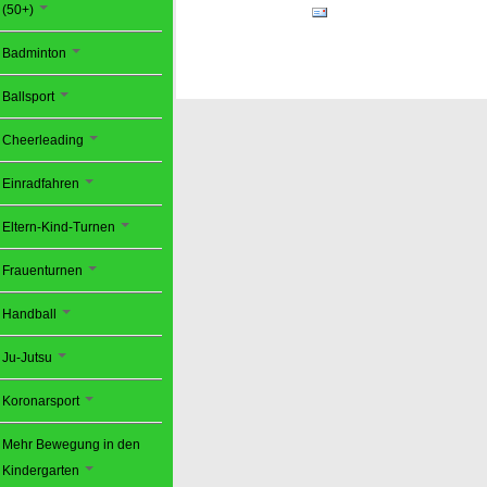
(50+)
Badminton
Ballsport
Cheerleading
Einradfahren
Eltern-Kind-Turnen
Frauenturnen
Handball
Ju-Jutsu
Koronarsport
Mehr Bewegung in den
Kindergarten