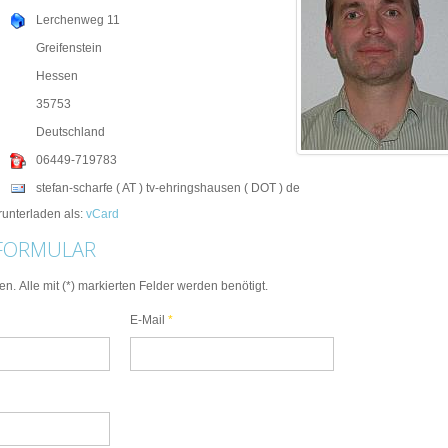
Lerchenweg 11
Greifenstein
Hessen
35753
Deutschland
06449-719783
stefan-scharfe ( AT ) tv-ehringshausen ( DOT ) de
runterladen als:
vCard
FORMULAR
n. Alle mit (*) markierten Felder werden benötigt.
E-Mail
*