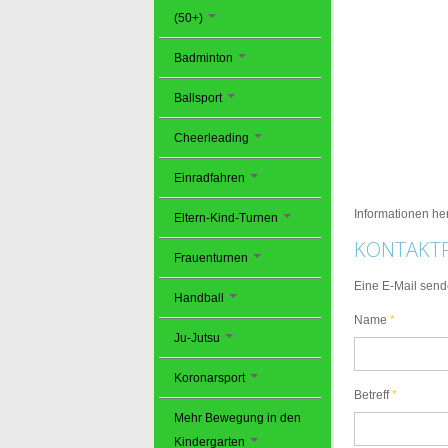
(50+)
Badminton
Ballsport
Cheerleading
Einradfahren
Informationen he
Eltern-Kind-Turnen
KONTAKT
Frauenturnen
Eine E-Mail sende
Handball
Name
*
Ju-Jutsu
Koronarsport
Betreff
*
Mehr Bewegung in den
Kindergarten