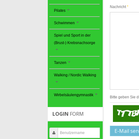
Nachricht
*
Pilates
Schwimmen
Spiel und Sport in der
(Brust-) Krebsnachsorge
Tanzen
Walking / Nordic Walking
Wirbelsäulengymnastik
Bitte geben Sie d
LOGIN
FORM
E-Mail se