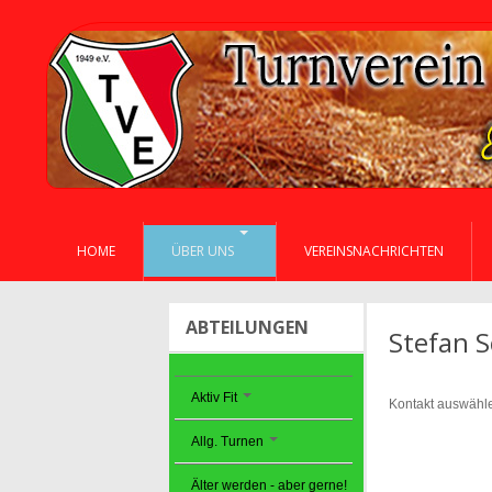
HOME
ÜBER UNS
VEREINSNACHRICHTEN
ABTEILUNGEN
Stefan S
Aktiv Fit
Kontakt auswähl
Allg. Turnen
Älter werden - aber gerne!