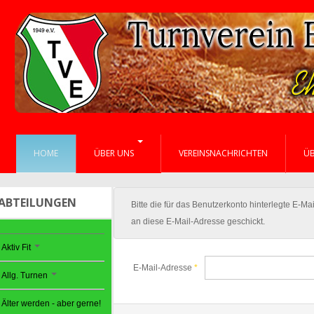
HOME
ÜBER UNS
VEREINSNACHRICHTEN
Ü
ABTEILUNGEN
Bitte die für das Benutzerkonto hinterlegte E-
an diese E-Mail-Adresse geschickt.
Aktiv Fit
E-Mail-Adresse
*
Allg. Turnen
Älter werden - aber gerne!