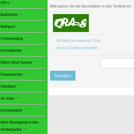
(50+)
Bitte geben Sie die Buchstaben in das Textfeld ein
Badminton
Ballsport
Cheerleading
Schlecht zu erkennen? Ein
neues Captcha anzeigen...
Einradfahren
Eltern-Kind-Turnen
Frauenturnen
Senden
Handball
Ju-Jutsu
Koronarsport
Mehr Bewegung in den
Kindergarten