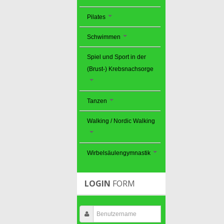
Pilates
Schwimmen
Spiel und Sport in der
(Brust-) Krebsnachsorge
Tanzen
Walking / Nordic Walking
Wirbelsäulengymnastik
LOGIN
FORM