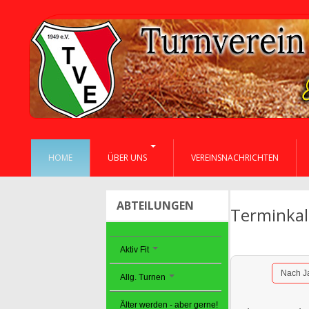
HOME
ÜBER UNS
VEREINSNACHRICHTEN
ABTEILUNGEN
Terminka
Aktiv Fit
Nach J
Allg. Turnen
Älter werden - aber gerne!