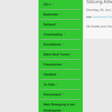
Sitzung Arbe
(50+)
Dienstag, 09. Juni
Badminton
von
Turnverein Eh
Ballsport
Ort
Anette und Ulri
Cheerleading
Einradfahren
Eltern-Kind-Turnen
Frauenturnen
Handball
Ju-Jutsu
Koronarsport
Mehr Bewegung in den
Kindergarten