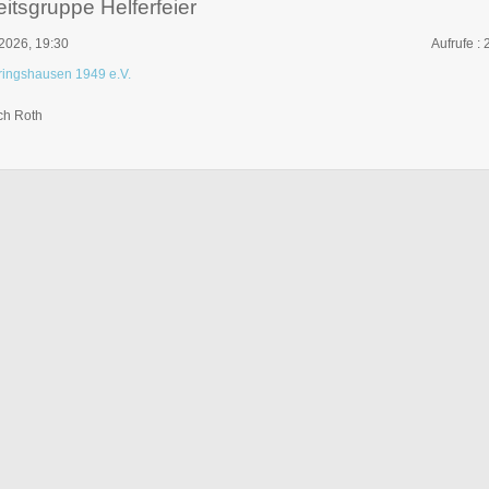
itsgruppe Helferfeier
 2026, 19:30
Aufrufe
: 
ringshausen 1949 e.V.
ch Roth